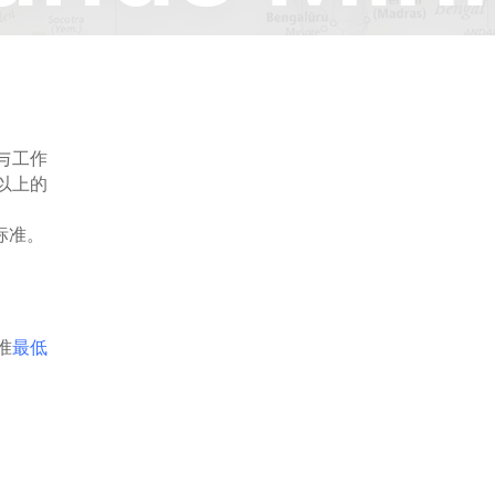
与工作
以上的
标准。
准
最低