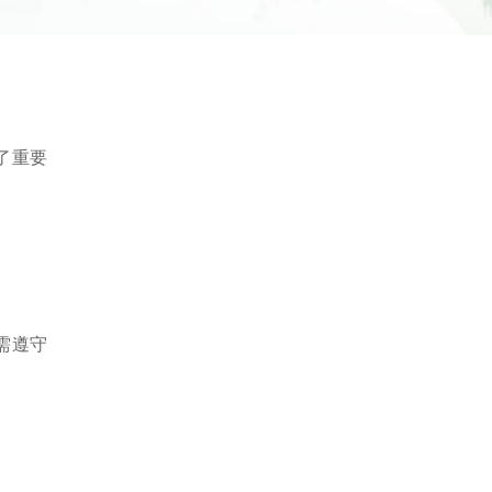
行了重要
。
需遵守