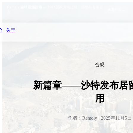
Remoly 全球雇佣指南
— 100+国家劳动法规、薪酬与合规要
查看指南 →
点
价
关于
合规
新篇章——沙特发布居
用
作者：Remoly · 2025年11月5日